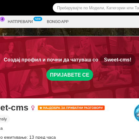
НАТПРЕВАРИ
BONGO APP
Создај профил и почни да чатуваш со
Sweet-cms!
ПРИЈАВЕТЕ СЕ
et-cms
nsly
на
о емитување: 13 пред часа