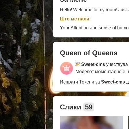
Hello! Welcome to my room! Just 
Што ме пали:
Your Attention and sense of humor 
Queen of Queens
Sweet-cms
учествува
Моделот моментално е 
Испрати Токени за
Sweet-cms
д
Слики
59