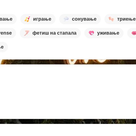
ување
играње
сонување
триење
vense
фетиш на стапала
уживање
ње