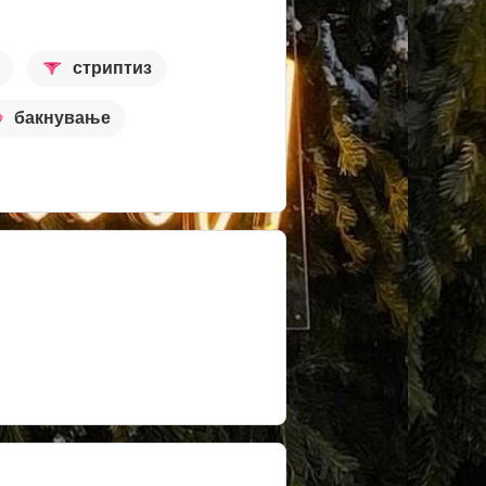
стриптиз
бакнување