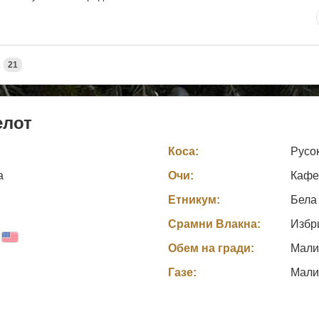
А
21
елот
Коса:
Русо
а
Очи:
Кафе
Етникум:
Бела
Срамни Влакна:
Избр
Обем на гради:
Мали
Газе:
Мали