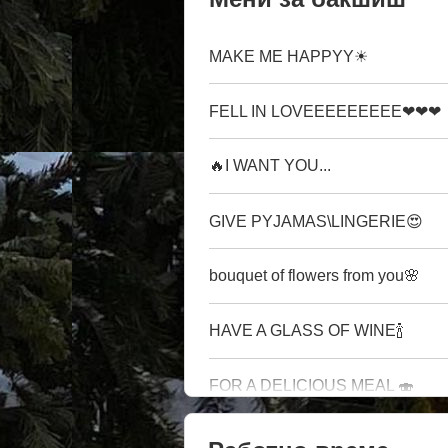
MAKE ME HAPPYY☀
FELL IN LOVEEEEEEEEE❤❤❤
🔥I WANT YOU...
GIVE PYJAMAS\LINGERIE😍
bouquet of flowers from you🌸
HAVE A GLASS OF WINE🍾
FOR A DELICIOUS MEAL 🍣