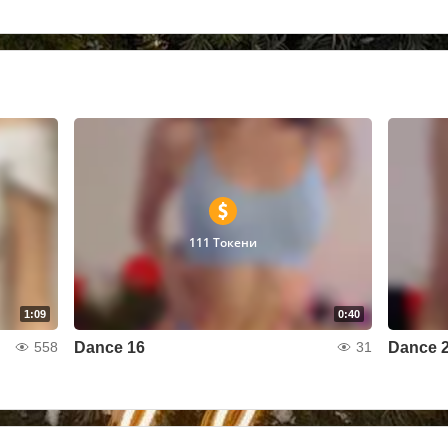
111 Токени
1:09
0:40
Dance 16
Dance 
558
31