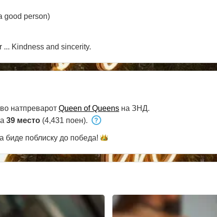
a good person)
... Kindness and sincerity.
 во натпреварот
Queen of Queens
на ЗНД.
на
39 место
(4,431 поен).
а биде поблиску до
победа!