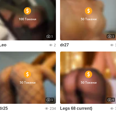
100 Токени
50 Токени
1
1
Leo
dr27
2
50 Токени
50 Токени
1
6
dr25
Legs 68 current)
234