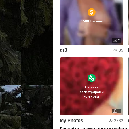
1500 Токени
2
dr3
85
Само за
регистрирани
членови
7
My Photos
2762
Гледајте ги сите фотографии