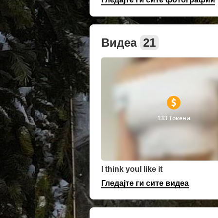
Видеа
21
133 Токени
I think youl like it
Гледајте ги сите видеа