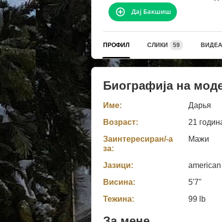
Дај Бакшиш
ПРОФИЛ
СЛИКИ
59
ВИДЕ
Биографија на мод
Име:
Дарья
Возраст:
21 годин
Заинтересиран/-а
Мажи
за:
Јазици:
american
Висина:
5'7"
Тежина:
99 lb
За мене