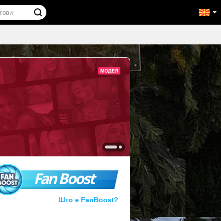
Fan Boost
Што е FanBoost?