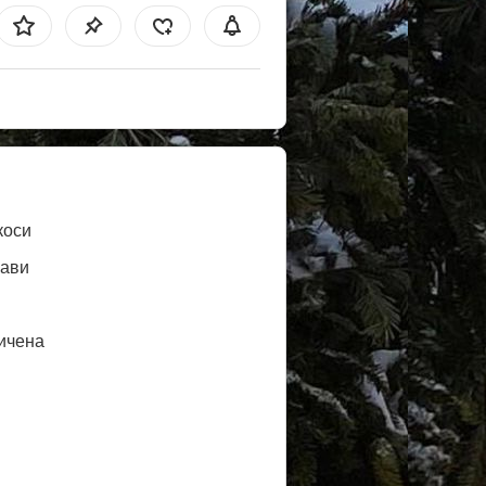
коси
ави
ичена