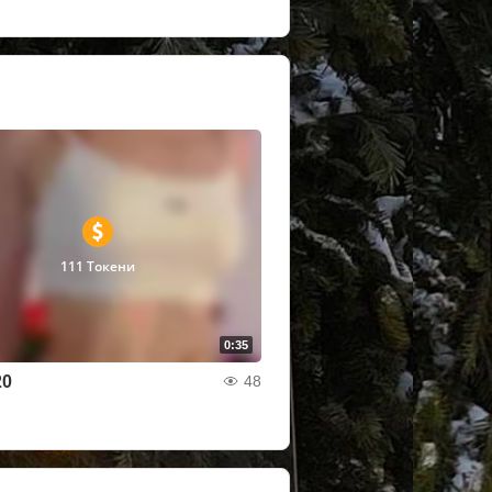
111 Токени
0:35
20
48