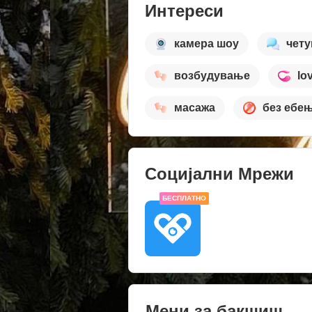
Интереси
камера шоу
чет
возбудување
lo
масажа
без ебе
Социјални Мрежи
БЕСПЛАТНО
Мени за бакшиш