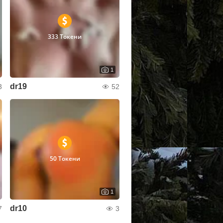
333 Токени
1
dr19
3
52
50 Токени
1
dr10
7
3