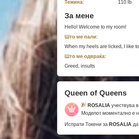
Тежина:
110 lb
За мене
Hello! Welcome to my room!
Што ме пали:
When my heels are licked, I like 
Што ме одвраќа:
Greed, insults
Queen of Queens
ROSALIA
учествува 
Моделот моментално е 
Испрати Токени за
ROSALIA
да