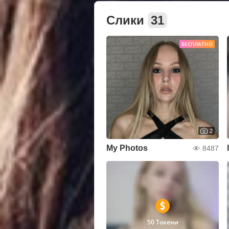
Слики
31
БЕСПЛАТНО
2
My Photos
8487
50 Токени