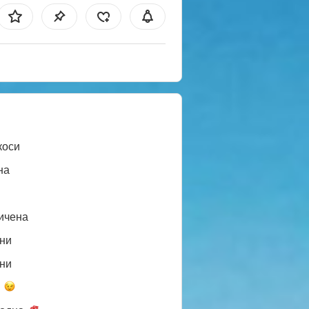
коси
на
ичена
ни
ни
а