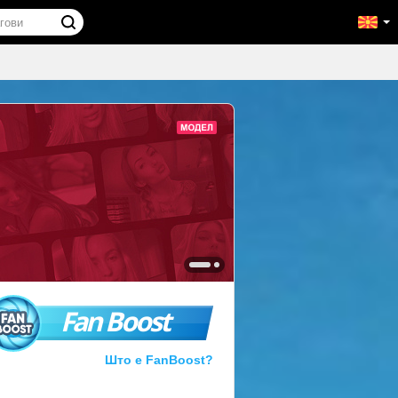
Fan Boost
Што е FanBoost?