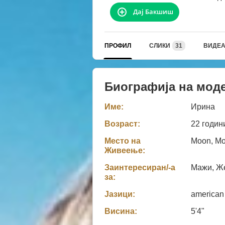
Дај Бакшиш
ПРОФИЛ
СЛИКИ
31
ВИДЕ
Биографија на мод
Име:
Ирина
Возраст:
22 годин
Место на
Moon, Mo
Живеење:
Заинтересиран/-а
Мажи, Же
за:
Јазици:
american
Висина:
5'4"