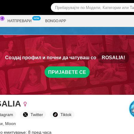
НАТПРЕВАРИ
BONGO APP
Создај профил и почни да чатуваш со
ROSALIA!
ПРИЈАВЕТЕ СЕ
ALIA
stagram
Twitter
Tiktok
ни, Moon
о емитување: 8 пред часа