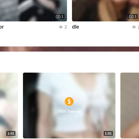
1
1
pr
dlе
2
1500 Токени
1:01
1:01