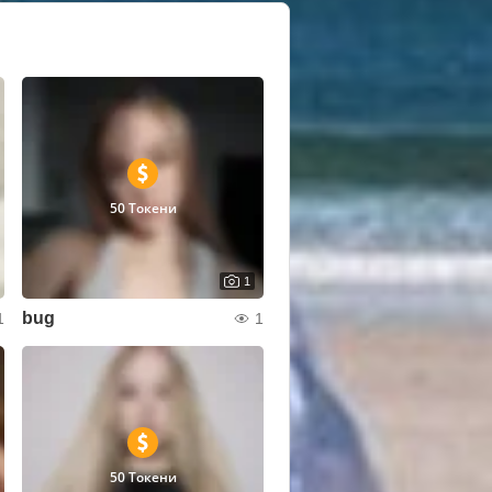
50 Токени
1
bug
1
1
50 Токени