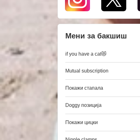
Мени за бакшиш
if you have a cat😻
Mutual subscription
Покажи стапала
Doggy позиција
Покажи цицки
Nipple clamps