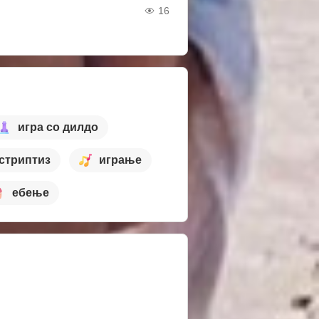
16
игра со дилдо
стриптиз
играње
ебење