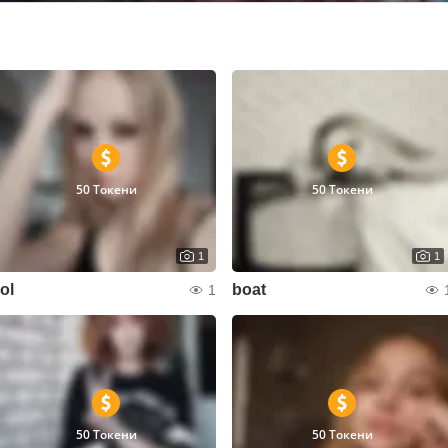
50 Токени
50 Токени
1
1
lol
boat
1
50 Токени
50 Токени