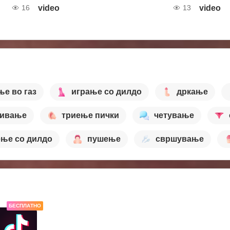
video
video
16
13
ње во газ
играње со дилдо
дркање
ивање
триење пички
четување
ење со дилдо
пушење
свршување
БЕСПЛАТНО