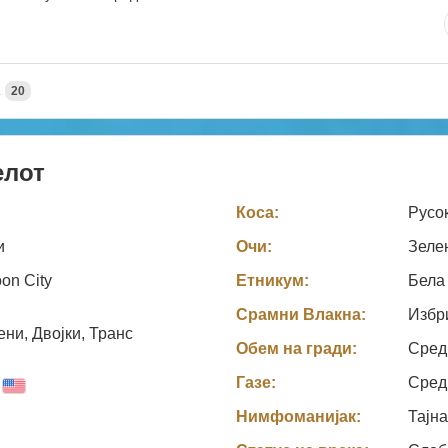
А
20
елот
Коса:
Русо
и
Очи:
Зеле
on City
Етникум:
Бела
Срамни Влакна:
Избр
ни, Двојки, Транс
Обем на гради:
Сред
Газе:
Сред
Нимфоманијак:
Тајн