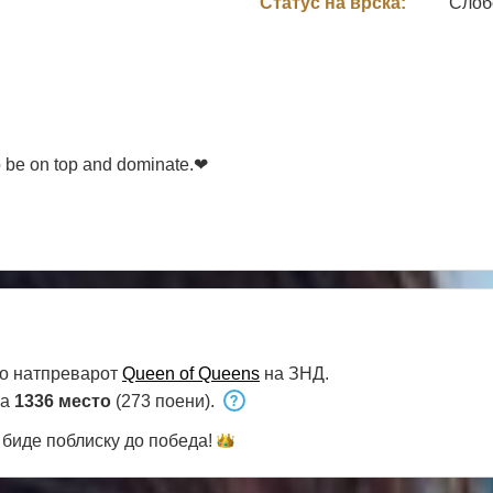
Статус на врска:
Слоб
to be on top and dominate.❤
во натпреварот
Queen of Queens
на ЗНД.
на
1336 место
(273 поени).
 биде поблиску до
победа!