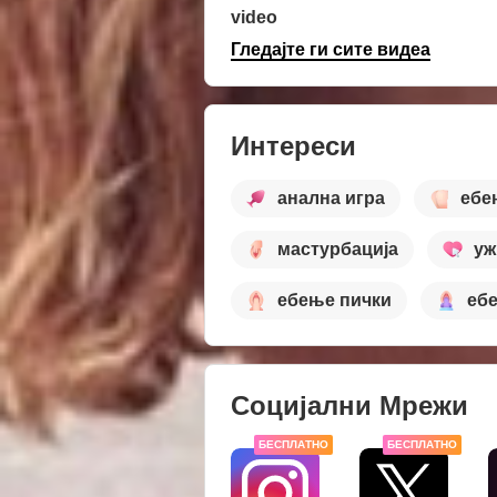
video
Гледајте ги сите видеа
Интереси
анална игра
ебе
мастурбација
уж
ебење пички
еб
Социјални Мрежи
БЕСПЛАТНО
БЕСПЛАТНО