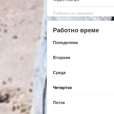
Соблечи ги гаќичките
Работно време
Понеделник
Вторник
Среда
Четврток
Петок