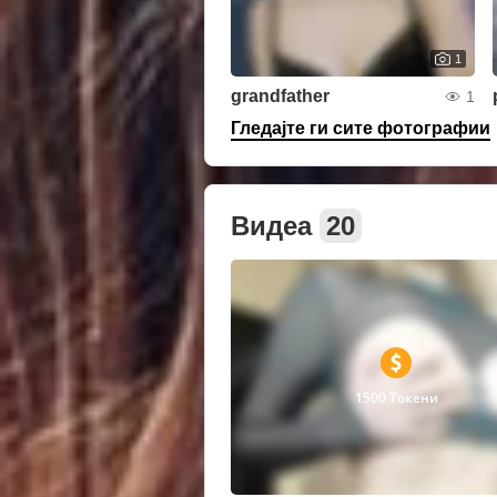
1
grandfather
1
Гледајте ги сите фотографии
Видеа
20
1500 Токени