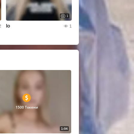
1
lo
2
1
1500 Токени
1:04